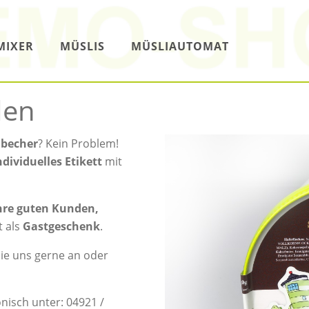
MIXER
MÜSLIS
MÜSLIAUTOMAT
den
ibecher
? Kein Problem!
ndividuelles Etikett
mit
hre guten Kunden,
t als
Gastgeschenk
.
ie uns gerne an oder
nisch unter: 04921 /